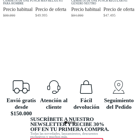
CAMISETA DE ONE PUNCH MAN RELAX FIT
CAMISETA DE ONE PUNCH REGULAR FIT
PARA HOMBRE
GÉNERO NEUTRO
Precio habitual
Precio de oferta
Precio habitual
Precio de oferta
$99.990
$49.995
$94.990
$47.495
Envió gratis
Atención al
Fácil
Seguimiento
desde
cliente
devolución
del Pedido
$150.000
SUSCRÍBETE A NUESTRO
NEWSLETTER Y RECIBE 30%
OFF EN TU PRIMERA COMPRA.
Todas las novedades, lanzamientos, descuentos
exclusivos y muchos más.