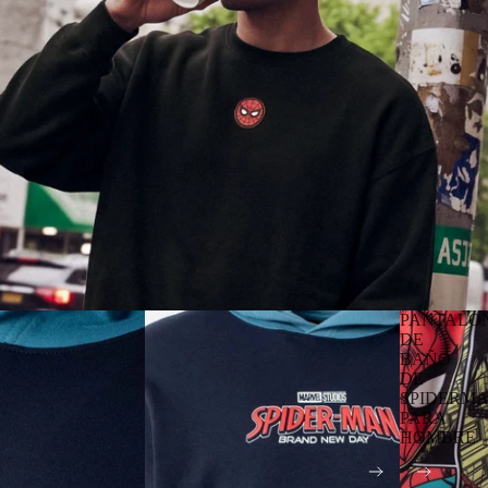
PANTALO
DE
BAÑO
DE
SPIDERM
PARA
HOMBRE