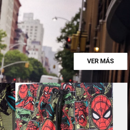
VER MÁS
NETA
AN