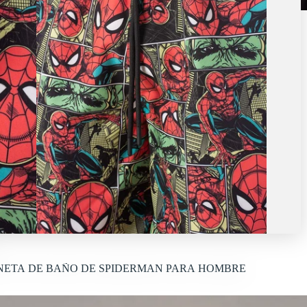
Selecciona tu talla
XS
S
M
L
XL
ETA DE BAÑO DE SPIDERMAN PARA HOMBRE