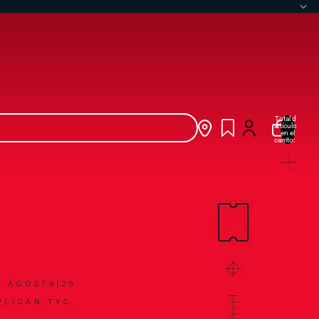
Total de
artículos
en el
carrito: 0