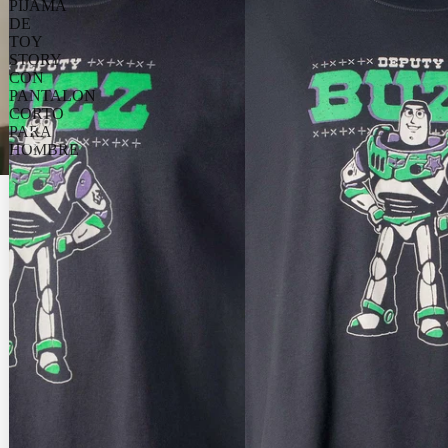
PIJAMA
DE
TOY
STORY
CON
PANTALON
CORTO
PARA
HOMBRE