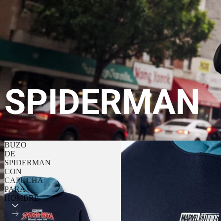
SPIDERMAN
BUZO
DE
SPIDERMAN
CON
CAPUCHA
PARA
HOMBRE