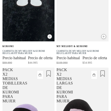
+
+
OFERTA
OFERTA
KUROMI
MY MELODY & KUROMI
-50% OFF
-50% OFF
CAMISETA DE MY MELODY & KUROMI
CAMISETA DE MY MELODY & KUROMI
REGULAR FIT PARA MUJER
REGULAR FIT PARA MUJER
Precio habitual
Precio de oferta
Precio habitual
Precio de oferta
$89.990
$44.995
$109.990
$54.995
PACK
PACK
X2
X2
MEDIAS
MEDIAS
TOBILLERAS
LARGAS
DE
DE
KUROMI
KUROMI
PARA
PARA
MUJER
MUJER