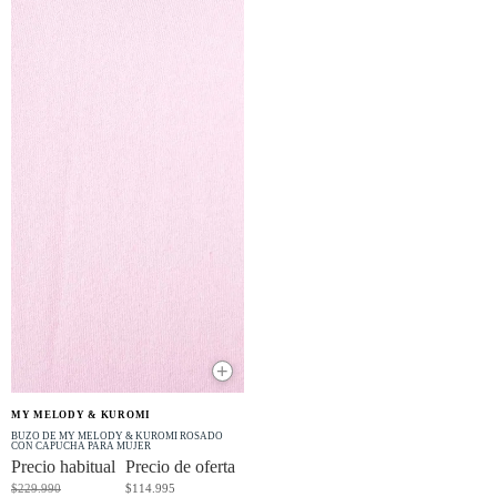
+
OFERTA
MY MELODY & KUROMI
-50% OFF
BUZO DE MY MELODY & KUROMI ROSADO
CON CAPUCHA PARA MUJER
Precio habitual
Precio de oferta
$229.990
$114.995