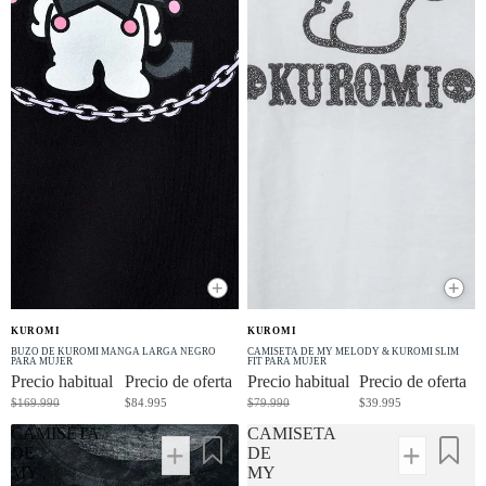
+
+
OFERTA
OFERTA
KUROMI
KUROMI
-50% OFF
-50% OFF
BUZO DE KUROMI MANGA LARGA NEGRO
CAMISETA DE MY MELODY & KUROMI SLIM
PARA MUJER
FIT PARA MUJER
Precio habitual
Precio de oferta
Precio habitual
Precio de oferta
$169.990
$84.995
$79.990
$39.995
CAMISETA
CAMISETA
DE
DE
MY
MY