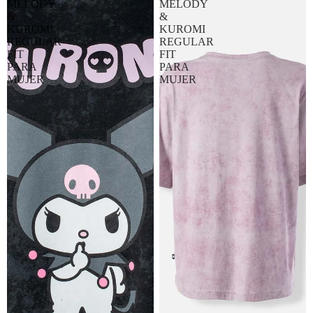
MELODY
MELODY
&
&
KUROMI
KUROMI
REGULAR
REGULAR
FIT
FIT
PARA
PARA
MUJER
MUJER