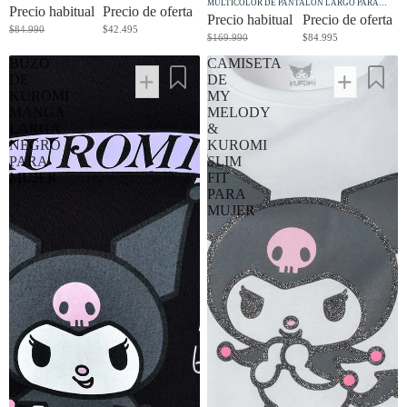
MULTICOLOR DE PANTALÓN LARGO PARA
Precio habitual
Precio de oferta
MUJER
Precio habitual
Precio de oferta
$84.990
$42.495
$169.990
$84.995
BUZO
CAMISETA
DE
DE
KUROMI
MY
MANGA
MELODY
LARGA
&
NEGRO
KUROMI
PARA
SLIM
MUJER
FIT
PARA
MUJER