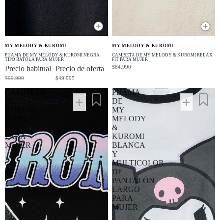
+
+
OFERTA
MY MELODY & KUROMI
MY MELODY & KUROMI
-50% OFF
PIJAMA DE MY MELODY & KUROMI NEGRA
CAMISETA DE MY MELODY & KUROMI RELAX
TIPO BATOLA PARA MUJER
FIT PARA MUJER
$84.990
Precio habitual
Precio de oferta
$99.990
$49.995
CAMISETA
PIJAMA
DE
DE
KUROMI
MY
BOXY
MELODY
FIT
&
PARA
KUROMI
MUJER
BLANCA
Y
MULTICOLOR
DE
PANTALÓN
LARGO
PARA
MUJER