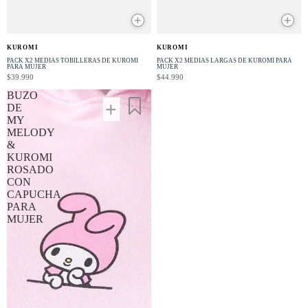
+
+
NUEVO
NUEVO
KUROMI
KUROMI
PACK X2 MEDIAS TOBILLERAS DE KUROMI
PACK X2 MEDIAS LARGAS DE KUROMI PARA
PARA MUJER
MUJER
$39.990
$44.990
BUZO
DE
MY
MELODY
&
KUROMI
ROSADO
CON
CAPUCHA
PARA
MUJER