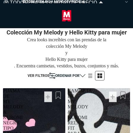
🤑 TODO REBAJAS A MITAD DE PRECIO 🔥
🤑 TODO REBAJAS A MITAD DE PRECIO
🔥
Colección My Melody y Hello Kitty para mujer
Crea looks increíbles con las prendas de la
colección My Melody
y
Hello Kitty para mujer
. Encuentra camisetas, vestidos, buzos, conjuntos y más.
VER FILTROS
ORDENAR POR
PIJAMA
CAMISETA
DE
DE
MY
MY
MELODY
MELODY
&
&
KUROMI
KUROMI
NEGRA
RELAX
TIPO
FIT