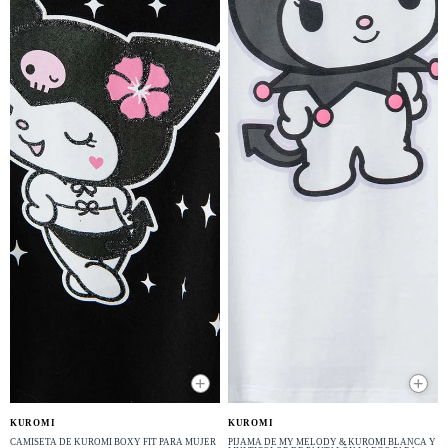
+
+
OFERTA
OFERTA
KUROMI
KUROMI
-50% OFF
-50% OFF
CAMISETA DE KUROMI BOXY FIT PARA MUJER
PIJAMA DE MY MELODY & KUROMI BLANCA Y