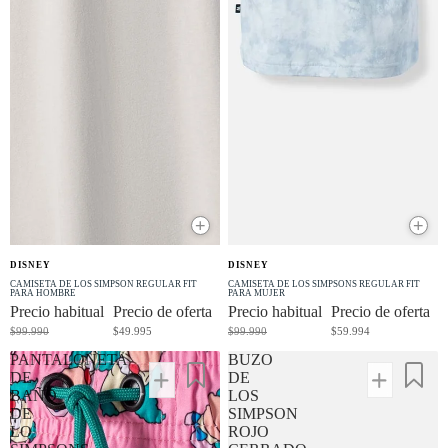
+
+
OFERTA
OFERTA
DISNEY
DISNEY
-50% OFF
-40% OFF
CAMISETA DE LOS SIMPSON REGULAR FIT
CAMISETA DE LOS SIMPSONS REGULAR FIT
PARA HOMBRE
PARA MUJER
Precio habitual
Precio de oferta
Precio habitual
Precio de oferta
$99.990
$49.995
$99.990
$59.994
PANTALONETA
BUZO
DE
DE
BAÑO
LOS
DE
SIMPSON
LO
ROJO