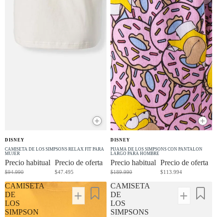
+
+
OFERTA
OFERTA
DISNEY
DISNEY
-50% OFF
-40% OFF
CAMISETA DE LOS SIMPSONS RELAX FIT PARA
PIJAMA DE LOS SIMPSONS CON PANTALON
MUJER
LARGO PARA HOMBRE
Precio habitual
Precio de oferta
Precio habitual
Precio de oferta
$94.990
$47.495
$189.990
$113.994
CAMISETA
CAMISETA
DE
DE
LOS
LOS
SIMPSON
SIMPSONS