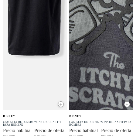
+
+
OFERTA
OFERTA
DISNEY
DISNEY
-50% OFF
-40% OFF
CAMISETA DE LOS SIMPSONS REGULAR FIT
CAMISETA DE LOS SIMPSONS RELAX FIT PARA
PARA HOMBRE
HOMBRE
Precio habitual
Precio de oferta
Precio habitual
Precio de oferta