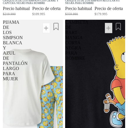
CHAQUETA DE LOS SIMPSON CON CIERRE Y
CHAQUETA DE LOS SIMPSON REGULAR FIT
CAPUCHA NEGRO PARA HOMBRE
NEGRA PARA HOMBRE
Precio habitual
Precio de oferta
Precio habitual
Precio de oferta
$219.990
$109.995
$359.990
$179.995
PIJAMA
CAMISETA
DE
DE
LOS
BART
SIMPSON
MANGA
BLANCA
CORTA
Y
NEGRA
AZUL
PARA
DE
HOMBRE
PANTALÓN
LARGO
PARA
MUJER