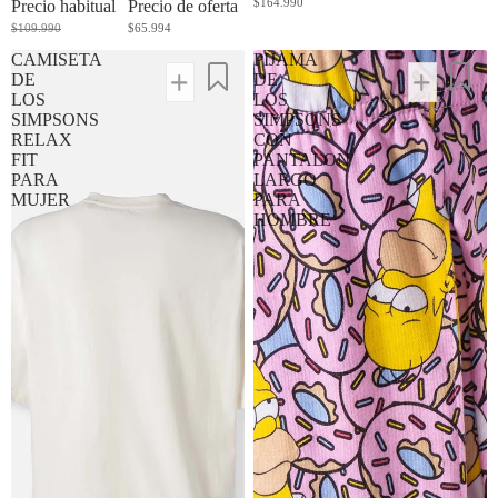
$164.990
Precio habitual
Precio de oferta
$109.990
$65.994
CAMISETA
PIJAMA
DE
DE
LOS
LOS
SIMPSONS
SIMPSONS
RELAX
CON
FIT
PANTALON
PARA
LARGO
MUJER
PARA
HOMBRE