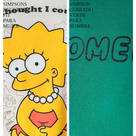
SIMPSONS
SIMPSON
REGULAR
CERRADO
FIT
VERDE
PARA
PARA
MUJER
HOMBRE