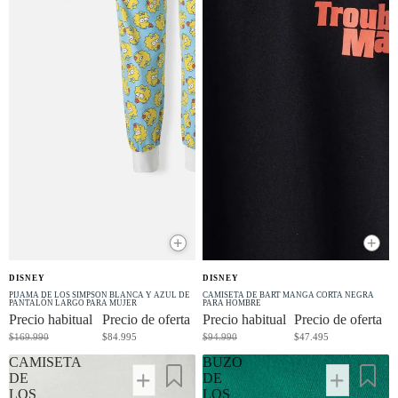
+
+
OFERTA
OFERTA
DISNEY
DISNEY
-50% OFF
-50% OFF
PIJAMA DE LOS SIMPSON BLANCA Y AZUL DE
CAMISETA DE BART MANGA CORTA NEGRA
PANTALÓN LARGO PARA MUJER
PARA HOMBRE
Precio habitual
Precio de oferta
Precio habitual
Precio de oferta
$169.990
$84.995
$94.990
$47.495
CAMISETA
BUZO
DE
DE
LOS
LOS