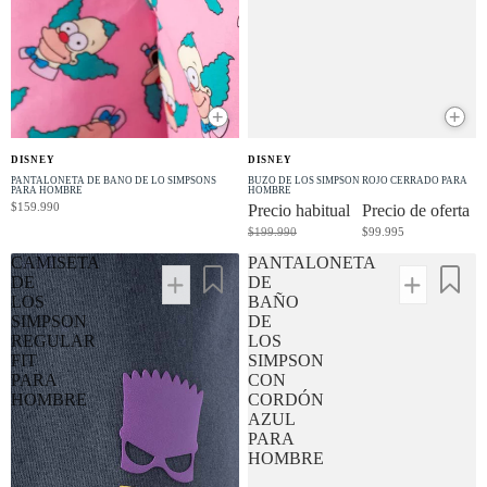
+
+
OFERTA
DISNEY
DISNEY
-50% OFF
PANTALONETA DE BAÑO DE LO SIMPSONS
BUZO DE LOS SIMPSON ROJO CERRADO PARA
PARA HOMBRE
HOMBRE
$159.990
Precio habitual
Precio de oferta
$199.990
$99.995
CAMISETA
PANTALONETA
DE
DE
LOS
BAÑO
SIMPSON
DE
REGULAR
LOS
FIT
SIMPSON
PARA
CON
HOMBRE
CORDÓN
AZUL
PARA
HOMBRE