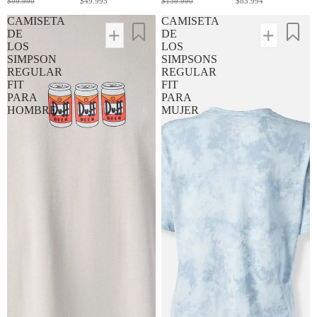
$99.990
$49.995
$139.990
$83.994
CAMISETA
CAMISETA
DE
DE
LOS
LOS
SIMPSON
SIMPSONS
REGULAR
REGULAR
FIT
FIT
PARA
PARA
HOMBRE
MUJER