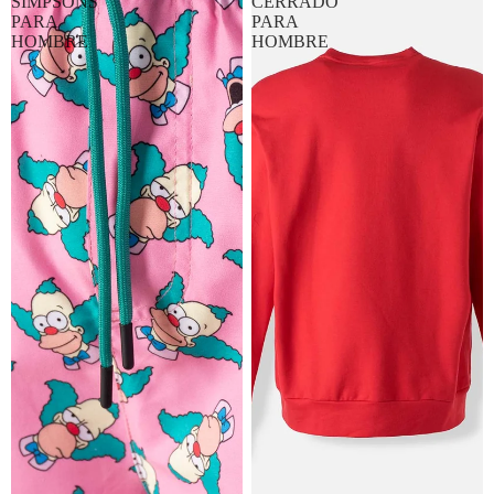
SIMPSONS
CERRADO
PARA
PARA
HOMBRE
HOMBRE