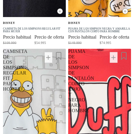
+
+
OFERTA
OFERTA
DISNEY
DISNEY
-50% OFF
-50% OFF
CAMISETA DE LOS SIMPSONS REGULAR FIT
PIJAMA DE LOS SIMPSON NEGRA Y AMARILLA
PARA MUJER
CON PANTALÓN CORTO PARA HOMBRE
Precio habitual
Precio de oferta
Precio habitual
Precio de oferta
$109.990
$54.995
$149.990
$74.995
CAMISETA
PIJAMA
DE
DE
LOS
LOS
SIMPSON
SIMPSON
REGULAR
DE
FIT
PANTALÓN
PARA
CORTO
HOMBRE
ROJO
Y
NEGRO
PARA
HOMBRE