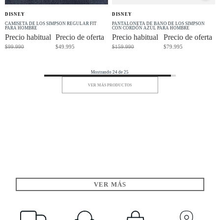
OFERTA
OFERTA
DISNEY
DISNEY
-50% OFF
-50% OFF
CAMISETA DE LOS SIMPSON REGULAR FIT
PANTALONETA DE BAÑO DE LOS SIMPSON
PARA HOMBRE
CON CORDÓN AZUL PARA HOMBRE
Precio habitual
Precio de oferta
Precio habitual
Precio de oferta
$99.990
$49.995
$159.990
$79.995
Mostrando 24 de 25
VER MÁS PRODUCTOS
VER MÁS