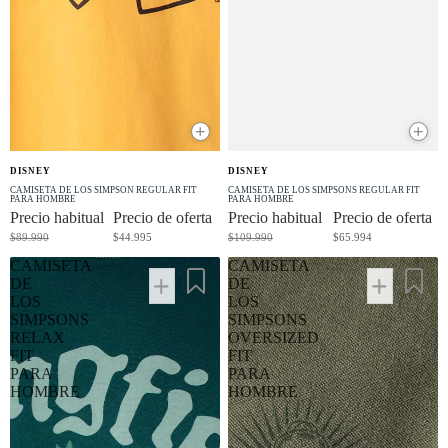
+
+
OFERTA
OFERTA
DISNEY
DISNEY
-50% OFF
-40% OFF
CAMISETA DE LOS SIMPSON REGULAR FIT
CAMISETA DE LOS SIMPSONS REGULAR FIT
PARA HOMBRE
PARA HOMBRE
Precio habitual
Precio de oferta
Precio habitual
Precio de oferta
$89.990
$44.995
$109.990
$65.994
CAMISETA
CAMISETA
DE
DE
LOS
LOS
SIMPSONS
SIMPSONS
RELAX
OVERSIZED
FIT
FIT
PARA
PARA
HOMBRE
HOMBRE