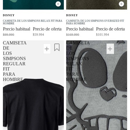
+
+
OFERTA
OFERTA
DISNEY
DISNEY
-40% OFF
-40% OFF
CAMISETA DE LOS SIMPSONS RELAX FIT PARA
CAMISETA DE LOS SIMPSONS OVERSIZED FIT
HOMBRE
PARA HOMBRE
Precio habitual
Precio de oferta
Precio habitual
Precio de oferta
$99.990
$59.994
$169.990
$101.994
CAMISETA
CAMISETA
DE
DE
LOS
LOS
SIMPSONS
SIMPSONS
REGULAR
RELAX
FIT
FIT
PARA
PARA
HOMBRE
HOMBRE