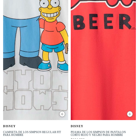
+
+
OFERTA
DISNEY
DISNEY
-40% OFF
CAMISETA DE LOS SIMPSON REGULAR FIT
PIJAMA DE LOS SIMPSON DE PANTALÓN
PARA HOMBRE
CORTO ROJO Y NEGRO PARA HOMBRE