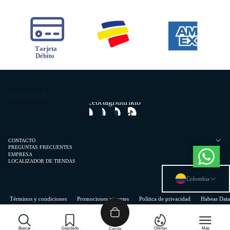
SÍGUENOS:
Facebook
Instagram
Youtube
Tiktok
CONTACTO
PREGUNTAS FRECUENTES
EMPRESA
LOCALIZADOR DE TIENDAS
Colombia
Términos y condiciones
Promociones vigentes
Política de privacidad
Habeas Data
© 2024 MIC. Todos los derechos reservados.
Movies© 2022 ESTRATEGIA COMERCIAL DE COLOMBIA S.A.S. NIT: 830507952-5 Dirección: Calle 60 Sur N° 43A
97 Sabaneta, Colombia
Buscar
Guardado
Ofertas
Más
Carrito