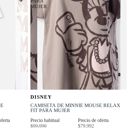
PARA
MUJER
OFERTA
Selecciona tu talla
DISNEY
-20% OFF
L
XS
S
M
L
XL
SE
CAMISETA DE MINNIE MOUSE RELAX
FIT PARA MUJER
oferta
Precio habitual
Precio de oferta
$99.990
$79.992