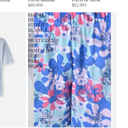
$89.990
$62.993
PIJAMA
DE
STITCH
BLANCA
Y
MULTICOLOR
DE
PANTALÓN
CORTO
PARA
MUJER