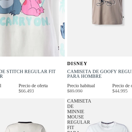
OFERTA
Selecciona tu talla
Selecciona tu talla
DISNEY
-50% OFF
S
S
M
L
XS
S
M
L
DE STITCH REGULAR FIT
CAMISETA DE GOOFY REGU
R
PARA HOMBRE
al
Precio de oferta
Precio habitual
Precio de 
$66.493
$89.990
$44.995
CAMISETA
DE
MINNIE
MOUSE
D
REGULAR
FIT