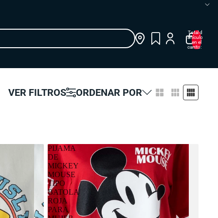
Total de
artículos
en el
carrito: 0
VER FILTROS
ORDENAR POR
PIJAMA
DE
MICKEY
MOUSE
TIPO
BATOLA
ROJA
PARA