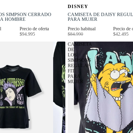
OFERTA
Selecciona tu talla
Selecciona tu talla
DISNEY
-50% OFF
S
M
L
XL
XS
S
M
L
OS SIMPSON CERRADO
CAMISETA DE DAISY REGUL
RA HOMBRE
PARA MUJER
al
Precio de oferta
Precio habitual
Precio de 
$94.995
$84.990
$42.495
CAMISETA
DE
LOS
SIMPSONS
REGULAR
FIT
PARA
MUJER