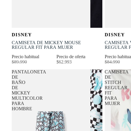
OFERTA
OFERTA
Selecciona tu talla
DISNEY
DISNEY
-30% OFF
-50% OFF
XS
S
M
L
X
CAMISETA DE MICKEY MOUSE
CAMISETA 
REGULAR FIT PARA MUJER
REGULAR F
Precio habitual
Precio de oferta
Precio habitu
$89.990
$62.993
$84.990
PANTALONETA
CAMISETA
DE
DE
BAÑO
STITCH
DE
REGULAR
MICKEY
FIT
MULTICOLOR
PARA
PARA
MUJER
HOMBRE