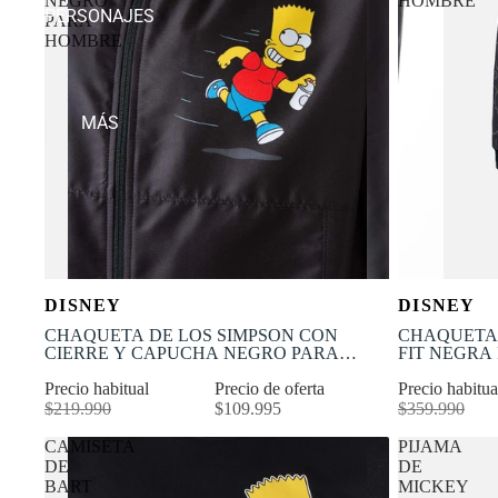
NEGRO
HOMBRE
PERSONAJES
PARA
HOMBRE
MÁS
OFERTA
OFERTA
Selecciona tu talla
DISNEY
DISNEY
-50% OFF
-50% OFF
XS
S
M
L
XL
XS
CHAQUETA DE LOS SIMPSON CON
CHAQUETA 
CIERRE Y CAPUCHA NEGRO PARA
FIT NEGRA
HOMBRE
Precio habitual
Precio de oferta
Precio habitu
$219.990
$109.995
$359.990
CAMISETA
PIJAMA
DE
DE
BART
MICKEY