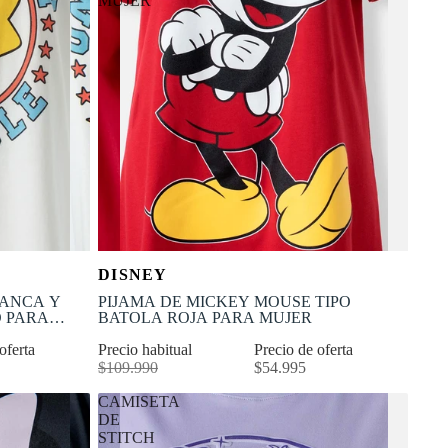
MUJER
OFERTA
Selecciona tu talla
DISNEY
-50% OFF
XL
XS
S
M
L
XL
LANCA Y
PIJAMA DE MICKEY MOUSE TIPO
 PARA
BATOLA ROJA PARA MUJER
 oferta
Precio habitual
Precio de oferta
$109.990
$54.995
CAMISETA
DE
STITCH