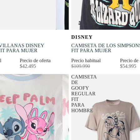
OFERTA
Selecciona tu talla
Selecciona tu talla
DISNEY
-50% OFF
S
S
M
L
XS
S
M
L
VILLANAS DISNEY
CAMISETA DE LOS SIMPSO
IT PARA MUJER
FIT PARA MUJER
al
Precio de oferta
Precio habitual
Precio de
$42.495
$109.990
$54.995
CAMISETA
DE
GOOFY
REGULAR
FIT
PARA
HOMBRE