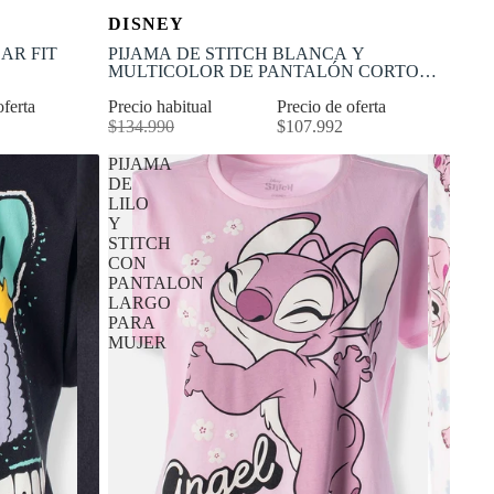
OFERTA
Selecciona tu talla
DISNEY
-20% OFF
XL
XS
S
M
L
XL
AR FIT
PIJAMA DE STITCH BLANCA Y
MULTICOLOR DE PANTALÓN CORTO
PARA MUJER
oferta
Precio habitual
Precio de oferta
$134.990
$107.992
PIJAMA
DE
LILO
Y
STITCH
CON
PANTALON
LARGO
PARA
MUJER