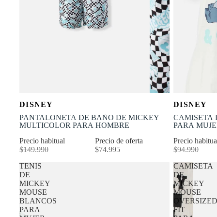
OFERTA
OFERTA
Selecciona tu talla
DISNEY
DISNEY
-50% OFF
-30% OFF
XS
S
M
L
XL
X
PANTALONETA DE BAÑO DE MICKEY
CAMISETA 
MULTICOLOR PARA HOMBRE
PARA MUJE
Precio habitual
Precio de oferta
Precio habitu
$149.990
$74.995
$94.990
TENIS
CAMISETA
DE
DE
MICKEY
MICKEY
MOUSE
MOUSE
BLANCOS
OVERSIZE
PARA
FIT