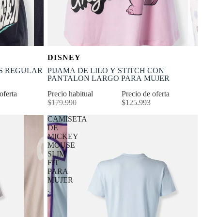
OFERTA
Selecciona tu talla
DISNEY
-30% OFF
XL
XS
S
M
L
XL
NS REGULAR
PIJAMA DE LILO Y STITCH CON
PANTALON LARGO PARA MUJER
 oferta
Precio habitual
Precio de oferta
$179.990
$125.993
CAMISETA
DE
MICKEY
MOUSE
SLIM
FIT
PARA
MUJER