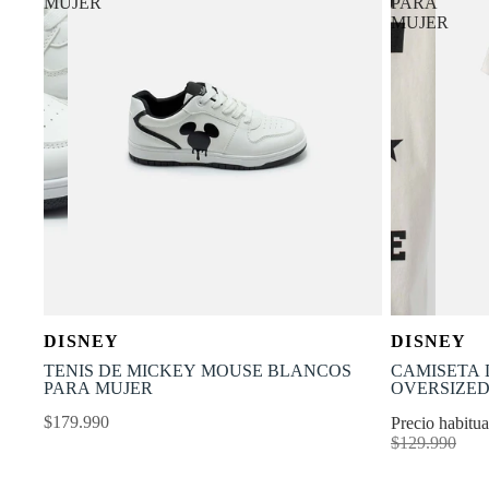
MUJER
PARA
MUJER
OFERTA
Selecciona tu talla
DISNEY
DISNEY
-30% OFF
35
36
37
38
39
40
XS
TENIS DE MICKEY MOUSE BLANCOS
CAMISETA 
PARA MUJER
OVERSIZED
$179.990
Precio habitu
$129.990