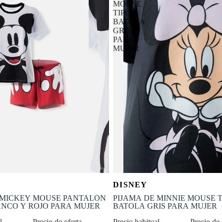
MOUSE
TIPO
BATOLA
GRIS
PARA
MUJER
OFERTA
Selecciona tu talla
Selecciona tu talla
DISNEY
-50% OFF
S
M
L
XL
XS
S
M
L
 MICKEY MOUSE PANTALÓN
PIJAMA DE MINNIE MOUSE T
NCO Y ROJO PARA MUJER
BATOLA GRIS PARA MUJER
al
Precio de oferta
Precio habitual
Precio de