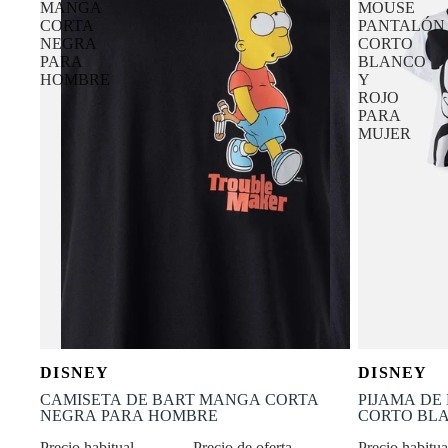
MANGA
MOUSE
CORTA
PANTALÓN
NEGRA
CORTO
PARA
BLANCO
HOMBRE
Y
ROJO
PARA
MUJER
OFERTA
OFERTA
Selecciona tu talla
DISNEY
DISNEY
-50% OFF
-30% OFF
XS
S
M
L
XL
XS
CAMISETA DE BART MANGA CORTA
PIJAMA DE
NEGRA PARA HOMBRE
CORTO BLA
Precio habitual
Precio de oferta
Precio habitu