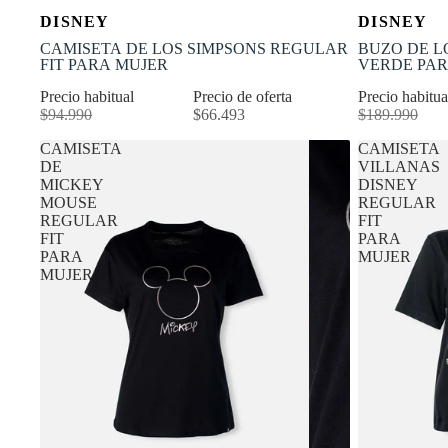
OFERTA
OFERTA
Selecciona tu talla
DISNEY
DISNEY
-30% OFF
-50% OFF
XS
S
M
L
XL
XS
CAMISETA DE LOS SIMPSONS REGULAR
BUZO DE L
FIT PARA MUJER
VERDE PA
Precio habitual
Precio de oferta
Precio habitu
$94.990
$66.493
$189.990
CAMISETA
CAMISETA
DE
VILLANAS
MICKEY
DISNEY
MOUSE
REGULAR
REGULAR
FIT
FIT
PARA
PARA
MUJER
MUJER