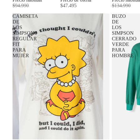
$94.990
$47.495
$134.990
CAMISETA
BUZO
DE
DE
LOS
LOS
SIMPSONS
SIMPSON
REGULAR
CERRADO
FIT
VERDE
PARA
PARA
MUJER
HOMBRE