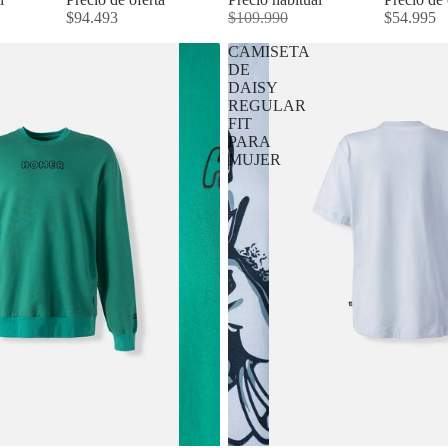
$94.493
$109.990
$54.995
CAMISETA
DE
DAISY
REGULAR
FIT
PARA
MUJER