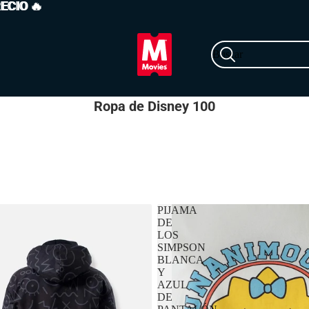
RECIO
ECIO 🔥
🔥
Buscar
Ropa de Disney 100
PIJAMA
DE
LOS
SIMPSON
BLANCA
Y
AZUL
DE