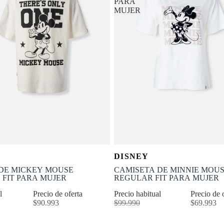
PARA
MUJER
OFERTA
Selecciona tu talla
Selecciona tu talla
DISNEY
-30% OFF
S
M
L
XL
XXS
XS
S
M
DE MICKEY MOUSE
CAMISETA DE MINNIE MOU
 FIT PARA MUJER
REGULAR FIT PARA MUJER
al
Precio de oferta
Precio habitual
Precio de 
$90.993
$99.990
$69.993