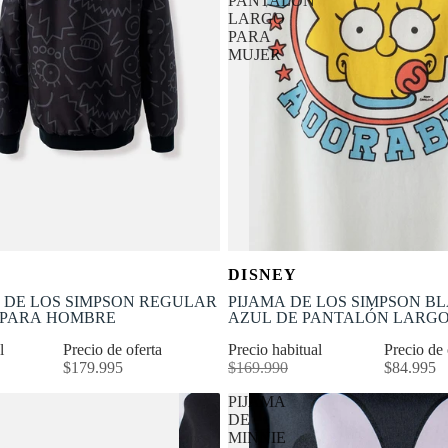
PANTALÓN
LARGO
PARA
MUJER
OFERTA
Selecciona tu talla
Selecciona tu talla
DISNEY
-50% OFF
S
M
L
XL
XS
S
M
L
DE LOS SIMPSON REGULAR
PIJAMA DE LOS SIMPSON B
 PARA HOMBRE
AZUL DE PANTALÓN LARGO
MUJER
al
Precio de oferta
Precio habitual
Precio de
$179.995
$169.990
$84.995
PIJAMA
DE
MINNIE