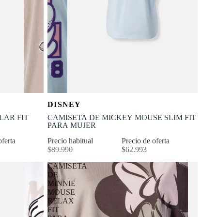
OFERTA
Selecciona tu talla
DISNEY
-30% OFF
XL
XS
S
M
L
XL
LAR FIT
CAMISETA DE MICKEY MOUSE SLIM FIT
PARA MUJER
oferta
Precio habitual
Precio de oferta
$89.990
$62.993
CAMISETA
DE
MINNIE
MOUSE
RELAX
FIT