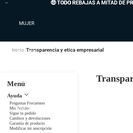
🤑 TODO REBAJAS A MITAD DE P
🤑 TODO REBAJAS A MITAD DE PR
MUJER
Inicio
Transparencia y etica empresarial
HOMBRE
Transpar
NUEVO
Menú
Ayuda
Preguntas Frecuentes
Mis Pedidos
OFERTAS 🔥
Sigue tu pedido
Cambios y devoluciones
Garantía de producto
Modificar mi suscripción