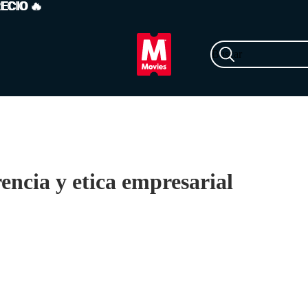
RECIO
ECIO 🔥
🔥
Buscar
encia y etica empresarial