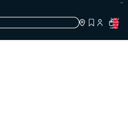
Total de
artículos
en el
carrito: 0