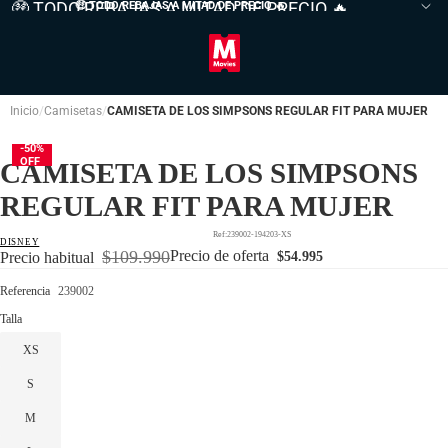
🤑 TODO REBAJAS A MITAD DE PRECIO 🔥
🤑 TODO REBAJAS A MITAD DE PRECIO
🔥
Inicio
Camisetas
CAMISETA DE LOS SIMPSONS REGULAR FIT PARA MUJER
-50%
OFF
CAMISETA DE LOS SIMPSONS
REGULAR FIT PARA MUJER
239002-194203-XS
DISNEY
$109.990
Precio de oferta
Precio habitual
$54.995
Referencia
239002
Talla
XS
S
M