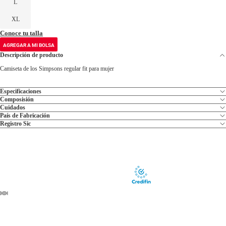
L
XL
Conoce tu talla
AGREGAR A MI BOLSA
Descripción de producto
Camiseta de los Simpsons regular fit para mujer
Especificaciones
Composisión
Cuidados
País de Fabricación
Registro Sic
ABRIR
ABRIR
ABRIR
ABRIR
ABRIR
IMAGEN
IMAGEN
IMAGEN
IMAGEN
IMAGEN