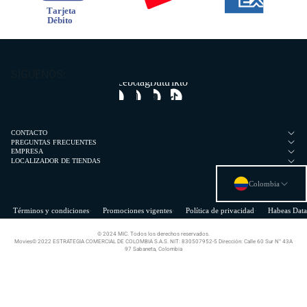
SÍGUENOS:
Facebook
Instagram
Youtube
Tiktok
CONTACTO
PREGUNTAS FRECUENTES
EMPRESA
LOCALIZADOR DE TIENDAS
Colombia
Términos y condiciones
Promociones vigentes
Política de privacidad
Habeas Data
© 2024 MIC. Todos los derechos reservados.
Movies© 2022 ESTRATEGIA COMERCIAL DE COLOMBIA S.A.S. NIT: 830507952-5 Dirección: Calle 60 Sur N° 43A
97 Sabaneta, Colombia