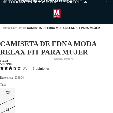
🤑 TODO REBAJAS A MITAD DE PRECIO 🔥
🤑 TODO REBAJAS A MITAD DE PRECIO
🔥
Inicio
Camisetas
CAMISETA DE EDNA MODA RELAX FIT PARA MUJER
CAMISETA DE EDNA MODA
RELAX FIT PARA MUJER
238804-193907-XS
PIXAR
$99.990
3
/
5
-
1
opiniones
Referencia
238804
Talla
XS
S
M