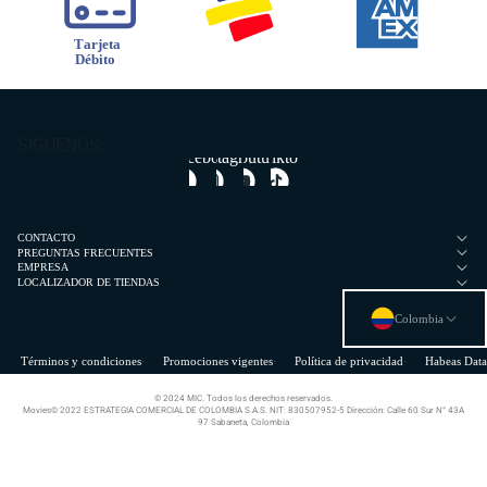
SÍGUENOS:
Facebook
Instagram
Youtube
Tiktok
CONTACTO
PREGUNTAS FRECUENTES
EMPRESA
LOCALIZADOR DE TIENDAS
Colombia
Términos y condiciones
Promociones vigentes
Política de privacidad
Habeas Data
© 2024 MIC. Todos los derechos reservados.
Movies© 2022 ESTRATEGIA COMERCIAL DE COLOMBIA S.A.S. NIT: 830507952-5 Dirección: Calle 60 Sur N° 43A
97 Sabaneta, Colombia