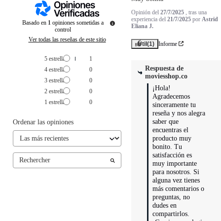
Opinión del
27/7/2025
, tras una
experiencia del
21/7/2025
por
Astrid
Basado en
1
opiniones sometidas a
Eliana J.
control
Ver todas las reseñas de este sitio
Útil
(1)
Informe
5
estrellas
1
Respuesta de
4
estrellas
0
moviesshop.co
3
estrellas
0
¡Hola! 
2
estrellas
0
Agradecemos 
1
estrella
0
sinceramente tu 
reseña y nos alegra 
saber que 
Ordenar las opiniones
encuentras el 
producto muy 
bonito. Tu 
satisfacción es 
muy importante 
para nosotros. Si 
alguna vez tienes 
más comentarios o 
preguntas, no 
dudes en 
compartirlos. 