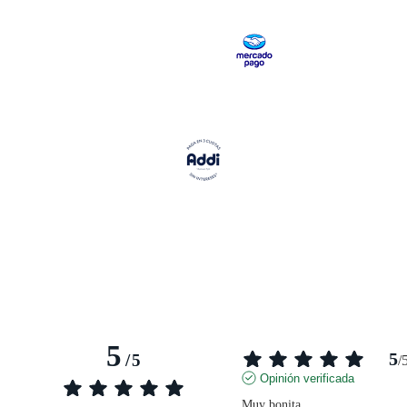
A
A
A
A
PANTALLA
PANTALLA
PANTALLA
PANTALLA
COMPLETA
COMPLETA
COMPLETA
COMPLETA
5
5
/
5
/
Opinión verificada
Muy bonita