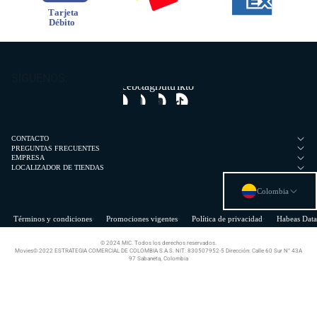
SÍGUENOS:
Facebook
Instagram
Youtube
Tiktok
CONTACTO
PREGUNTAS FRECUENTES
EMPRESA
LOCALIZADOR DE TIENDAS
Colombia
Términos y condiciones
Promociones vigentes
Política de privacidad
Habeas Data
© 2024 MIC. Todos los derechos reservados.
Movies© 2022 ESTRATEGIA COMERCIAL DE COLOMBIA S.A.S. NIT: 830507952-5 Dirección: Calle 60 Sur N° 43A
97 Sabaneta, Colombia