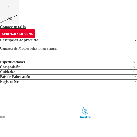
L
XL
Conoce tu talla
AGREGAR A MI BOLSA
Descripción de producto
Camiseta de Movies relax fit para mujer
Especificaciones
Composisión
Cuidados
País de Fabricación
Registro Sic
ABRIR
ABRIR
ABRIR
ABRIR
IMAGEN
IMAGEN
IMAGEN
IMAGEN