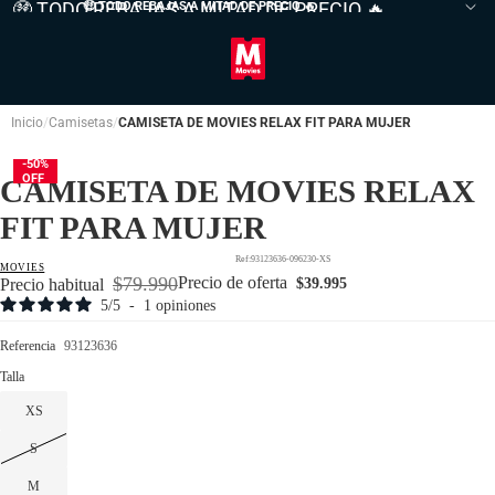
🤑 TODO REBAJAS A MITAD DE PRECIO 🔥
🤑 TODO REBAJAS A MITAD DE PRECIO
🔥
Inicio
Camisetas
CAMISETA DE MOVIES RELAX FIT PARA MUJER
-50%
OFF
CAMISETA DE MOVIES RELAX
FIT PARA MUJER
93123636-096230-XS
MOVIES
$79.990
Precio de oferta
Precio habitual
$39.995
5
/
5
-
1
opiniones
Referencia
93123636
Talla
XS
S
M