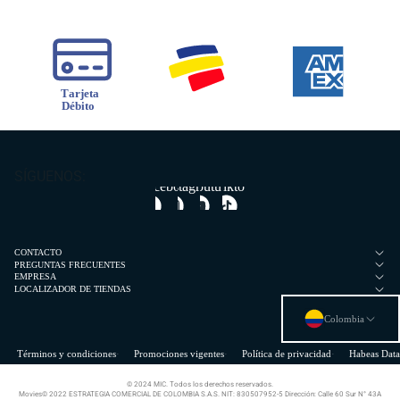
SÍGUENOS:
Facebook
Instagram
Youtube
Tiktok
CONTACTO
PREGUNTAS FRECUENTES
EMPRESA
LOCALIZADOR DE TIENDAS
Colombia
Términos y condiciones
Promociones vigentes
Política de privacidad
Habeas Data
© 2024 MIC. Todos los derechos reservados.
Movies© 2022 ESTRATEGIA COMERCIAL DE COLOMBIA S.A.S. NIT: 830507952-5 Dirección: Calle 60 Sur N° 43A