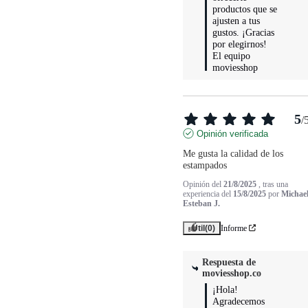
productos que se 
ajusten a tus 
gustos. ¡Gracias 
por elegirnos!

El equipo 
moviesshop
5
/
Opinión verificada
Me gusta la calidad de los 
estampados
Opinión del
21/8/2025
, tras una
experiencia del
15/8/2025
por
Michae
Esteban J.
Útil
(0)
Informe
Respuesta de
moviesshop.co
¡Hola! 
Agradecemos 