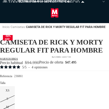
🤑 TODO REBAJAS A MITAD DE PRECIO 🔥
🤑 TODO REBAJAS A MITAD DE PRECIO
🔥
Inicio
Camisetas
CAMISETA DE RICK Y MORTY REGULAR FIT PARA HOMBRE
-50%
OFF
CAMISETA DE RICK Y MORTY
REGULAR FIT PARA HOMBRE
236861-144317-XS
WARNER BROS
$94.990
Precio de oferta
Precio habitual
$47.495
5
/
5
-
4
opiniones
Referencia
236861
Talla
XS
S
M