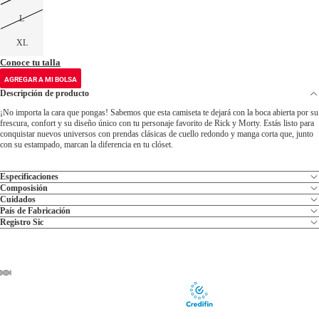
L
XL
Conoce tu talla
AGREGAR A MI BOLSA
Descripción de producto
¡No importa la cara que pongas! Sabemos que esta camiseta te dejará con la boca abierta por su
frescura, confort y su diseño único con tu personaje favorito de Rick y Morty. Estás listo para
conquistar nuevos universos con prendas clásicas de cuello redondo y manga corta que, junto
con su estampado, marcan la diferencia en tu clóset.
Especificaciones
Composisión
Cuidados
País de Fabricación
Registro Sic
ABRIR
ABRIR
ABRIR
ABRIR
ABRIR
IMAGEN
IMAGEN
IMAGEN
IMAGEN
IMAGEN