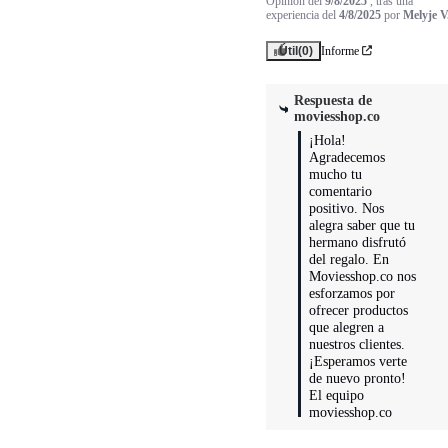
Opinión del
9/8/2025
, tras una
experiencia del
4/8/2025
por
Melyje V
Útil
(0)
Informe
Respuesta de
moviesshop.co
¡Hola! 
Agradecemos 
mucho tu 
comentario 
positivo. Nos 
alegra saber que tu 
hermano disfrutó 
del regalo. En 
Moviesshop.co nos 
esforzamos por 
ofrecer productos 
que alegren a 
nuestros clientes. 
¡Esperamos verte 
de nuevo pronto!

El equipo 
moviesshop.co