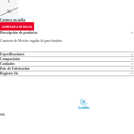
L
XL
Conoce tu talla
AGREGAR A MI BOLSA
Descripción de producto
Camiseta de Movies regular fit para hombre
Especificaciones
Composisión
Cuidados
País de Fabricación
Registro Sic
ABRIR
ABRIR
ABRIR
ABRIR
IMAGEN
IMAGEN
IMAGEN
IMAGEN