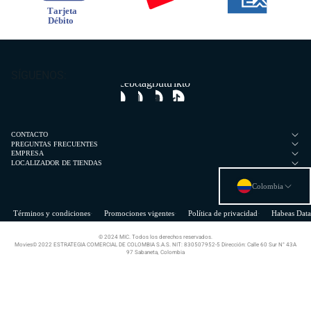
SÍGUENOS:
Facebook
Instagram
Youtube
Tiktok
CONTACTO
PREGUNTAS FRECUENTES
EMPRESA
LOCALIZADOR DE TIENDAS
Colombia
Términos y condiciones
Promociones vigentes
Política de privacidad
Habeas Data
© 2024 MIC. Todos los derechos reservados.
Movies© 2022 ESTRATEGIA COMERCIAL DE COLOMBIA S.A.S. NIT: 830507952-5 Dirección: Calle 60 Sur N° 43A
97 Sabaneta, Colombia