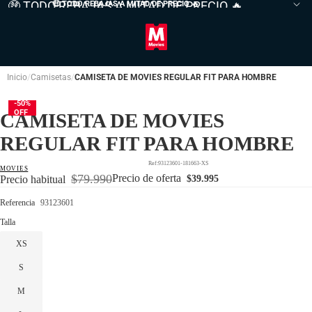
🤑 TODO REBAJAS A MITAD DE PRECIO 🔥
🤑 TODO REBAJAS A MITAD DE PRECIO
🔥
Inicio
Camisetas
CAMISETA DE MOVIES REGULAR FIT PARA HOMBRE
-50%
OFF
CAMISETA DE MOVIES
REGULAR FIT PARA HOMBRE
93123601-181663-XS
MOVIES
$79.990
Precio de oferta
Precio habitual
$39.995
Referencia
93123601
Talla
XS
S
M