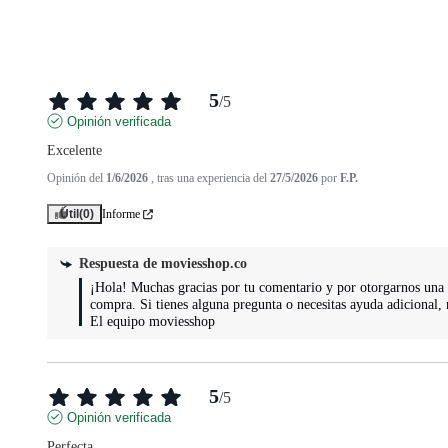
5
/
5
Opinión verificada
Excelente
Opinión del
1/6/2026
, tras una experiencia del
27/5/2026
por
F.P.
Útil
(0)
Informe
Respuesta de
moviesshop.co
¡Hola! Muchas gracias por tu comentario y por otorgarnos una ex
compra. Si tienes alguna pregunta o necesitas ayuda adicional, 
El equipo moviesshop
5
/
5
Opinión verificada
Perfecta