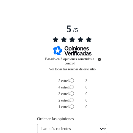
5
/
5
Basado en
3
opiniones sometidas a
control
Ver todas las reseñas de este sitio
5
estrellas
3
4
estrellas
0
3
estrellas
0
2
estrellas
0
1
estrella
0
Ordenar las opiniones