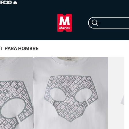
RECIO
ECIO 🔥
🔥
Buscar
IT PARA HOMBRE