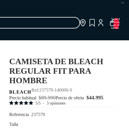
Total de
artículos
en el
carrito: 0
CAMISETA DE BLEACH
REGULAR FIT PARA
HOMBRE
237579-140000-S
BLEACH
$89.990
$44.995
Precio habitual
Precio de oferta
5
/
5
-
3
opiniones
Referencia
237579
Talla