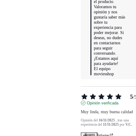
el producto. 
Valoramos tu 
opinión y nos 
gustaría saber más 
sobre tu 
experiencia para 
poder mejorar. Si 
deseas, no dudes 
en contactarnos 
para seguir 
conversando. 
¡Estamos aquí 
para ayudarte!

El equipo 
moviesshop
5
/
Opinión verificada
Muy linda, muy buena calidad
Opinión del
16/11/2025
, tras una
experiencia del
11/11/2025
por
V.C.
Útil
(0)
Informe