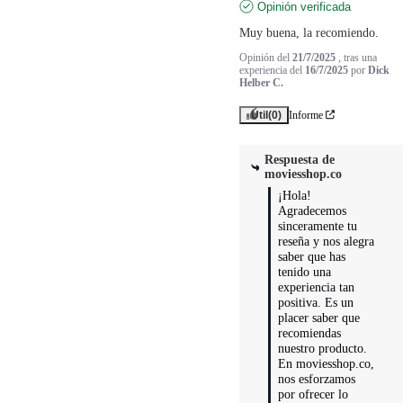
Opinión verificada
Muy buena, la recomiendo.
Opinión del
21/7/2025
, tras una
experiencia del
16/7/2025
por
Dick
Helber C.
Útil
(0)
Informe
Respuesta de
moviesshop.co
¡Hola! 
Agradecemos 
sinceramente tu 
reseña y nos alegra 
saber que has 
tenido una 
experiencia tan 
positiva. Es un 
placer saber que 
recomiendas 
nuestro producto. 
En moviesshop.co, 
nos esforzamos 
por ofrecer lo 