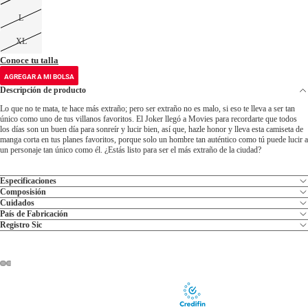
L
XL
Conoce tu talla
AGREGAR A MI BOLSA
Descripción de producto
Lo que no te mata, te hace más extraño; pero ser extraño no es malo, si eso te lleva a ser tan
único como uno de tus villanos favoritos. El Joker llegó a Movies para recordarte que todos
los días son un buen día para sonreír y lucir bien, así que, hazle honor y lleva esta camiseta de
manga corta en tus planes favoritos, porque solo un hombre tan auténtico como tú puede lucir a
un personaje tan único como él. ¿Estás listo para ser el más extraño de la ciudad?
Especificaciones
Composisión
Cuidados
País de Fabricación
Registro Sic
ABRIR
ABRIR
ABRIR
ABRIR
IMAGEN
IMAGEN
IMAGEN
IMAGEN