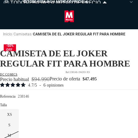
🤑 TODO REBAJAS A MITAD DE PRECIO 🔥
🤑 TODO REBAJAS A MITAD DE PRECIO
🔥
Inicio
Camisetas
CAMISETA DE EL JOKER REGULAR FIT PARA HOMBRE
-50%
OFF
CAMISETA DE EL JOKER
REGULAR FIT PARA HOMBRE
238146-194203-XS
DC COMICS
$94.990
Precio de oferta
Precio habitual
$47.495
4.7
/
5
-
6
opiniones
Referencia
238146
Talla
XS
S
M