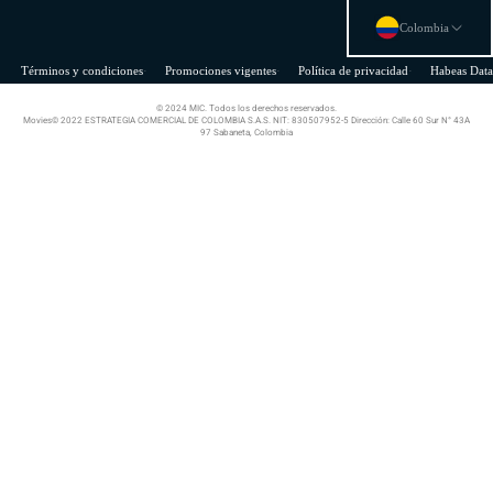
Colombia
Términos y condiciones
Promociones vigentes
Política de privacidad
Habeas Data
© 2024 MIC. Todos los derechos reservados.
Movies© 2022 ESTRATEGIA COMERCIAL DE COLOMBIA S.A.S. NIT: 830507952-5 Dirección: Calle 60 Sur N° 43A
97 Sabaneta, Colombia