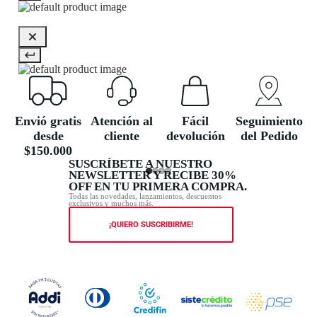
Envió gratis
Atención al
Fácil
Seguimiento
desde
cliente
devolución
del Pedido
$150.000
SUSCRÍBETE A NUESTRO
NEWSLETTER Y RECIBE 30%
OFF EN TU PRIMERA COMPRA.
Todas las novedades, lanzamientos, descuentos
exclusivos y muchos más.
¡QUIERO SUSCRIBIRME!