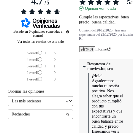
4.7
5
/
5
/
Opinión verificada
Cumple las espectativas, buen 
precio, buena calidad.
Opinión del
28/12/2025
, tras una
Basado en
6
opiniones sometidas a
experiencia del
23/12/2025
por
Edwi
control
R.
Ver todas las reseñas de este sitio
Útil
(0)
Informe
5
estrellas
5
4
estrellas
0
Respuesta de
3
estrellas
1
moviesshop.co
2
estrellas
0
¡Hola! 
1
estrella
0
Agradecemos 
mucho tu reseña 
positiva. Nos 
Ordenar las opiniones
alegra saber que el 
producto cumplió 
con tus 
expectativas y que 
encontraste un 
buen balance entre 
calidad y precio. 
Esperamos verte 