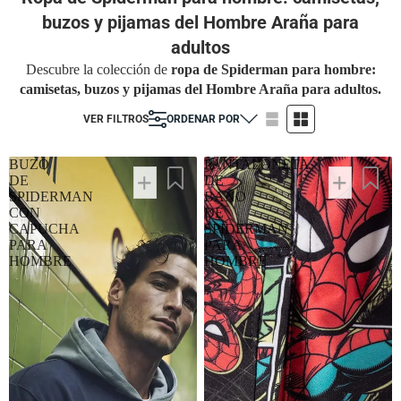
buzos y pijamas del Hombre Araña para
adultos
Descubre la colección de
ropa de Spiderman para hombre:
camisetas, buzos y pijamas del Hombre Araña para adultos.
VER FILTROS
ORDENAR POR
BUZO
PANTALONETA
DE
DE
SPIDERMAN
BAÑO
CON
DE
CAPUCHA
SPIDERMAN
PARA
PARA
HOMBRE
HOMBRE