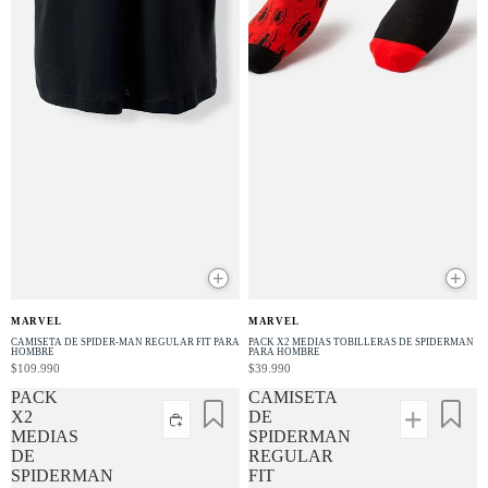
+
+
NUEVO
NUEVO
MARVEL
MARVEL
CAMISETA DE SPIDER-MAN REGULAR FIT PARA
PACK X2 MEDIAS TOBILLERAS DE SPIDERMAN
HOMBRE
PARA HOMBRE
$109.990
$39.990
PACK
CAMISETA
X2
DE
MEDIAS
SPIDERMAN
DE
REGULAR
SPIDERMAN
FIT