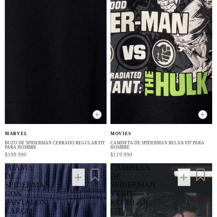
+
+
NUEVO
NUEVO
MARVEL
MOVIES
BUZO DE SPIDERMAN CERRADO REGULAR FIT
CAMISETA DE SPIDERMAN RELAX FIT PARA
PARA HOMBRE
HOMBRE
$199.990
$119.990
PIJAMA
CAMISETA
DE
DE
SPIDERMAN
SPIDERMAN
CON
VERDE
PANTALON
REGULAR
LARGO
FIT