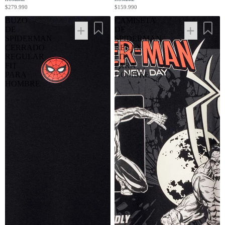
$279.990
$159.990
BUZO
CAMISETA
DE
DE
SPIDERMAN
SPIDERMAN
CERRADO
RELAX
REGULAR
FIT
FIT
PARA
PARA
HOMBRE
HOMBRE