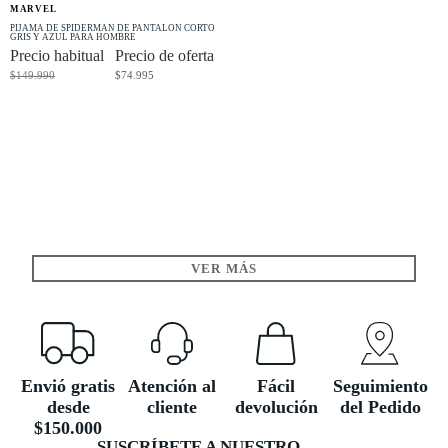
MARVEL
-50% OFF
PIJAMA DE SPIDERMAN DE PANTALÓN CORTO
GRIS Y AZUL PARA HOMBRE
Precio habitual
Precio de oferta
$149.990
$74.995
VER MÁS
Envió gratis
Atención al
Fácil
Seguimiento
desde
cliente
devolución
del Pedido
$150.000
SUSCRÍBETE A NUESTRO