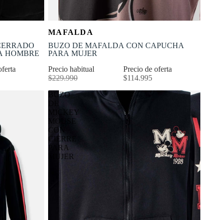
OFERTA
Selecciona tu talla
MAFALDA
-50% OFF
XL
XS
S
M
L
XL
CERRADO
BUZO DE MAFALDA CON CAPUCHA
RO PARA HOMBRE
PARA MUJER
oferta
Precio habitual
Precio de oferta
$229.990
$114.995
BUZO
DE
MICKEY
MOUSE
CON
CIERRE
PARA
MUJER