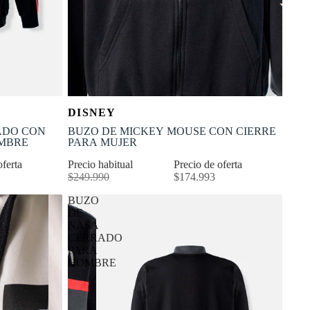
OFERTA
Selecciona tu talla
DISNEY
-30% OFF
XL
XS
S
M
L
XL
XXS
ADO CON
BUZO DE MICKEY MOUSE CON CIERRE
MBRE
PARA MUJER
oferta
Precio habitual
Precio de oferta
$249.990
$174.993
BUZO
DE
NASA
CERRADO
PARA
HOMBRE