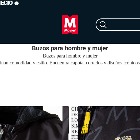
RECIO
ECIO 🔥
🔥
Buscar
Buzos para hombre y mujer
Buzos para hombre y mujer
an comodidad y estilo. Encuentra capota, cerrados y diseños icónicos p
CHAQUETA
DE
LOS
SIMPSON
REGULAR
FIT