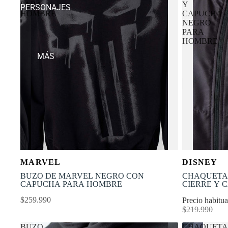
PARA
Y
PERSONAJES
HOMBRE
CAPUCHA
NEGRO
PARA
HOMBRE
MÁS
OFERTA
Selecciona tu talla
MARVEL
DISNEY
-50% OFF
XS
S
M
L
XL
XS
BUZO DE MARVEL NEGRO CON
CHAQUETA 
CAPUCHA PARA HOMBRE
CIERRE Y 
HOMBRE
$259.990
Precio habitu
$219.990
BUZO
CHAQUETA