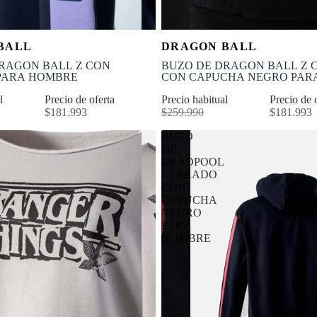
OFERTA
Selecciona tu talla
Selecciona tu talla
BALL
DRAGON BALL
-30% OFF
S
M
L
XL
XS
S
M
L
RAGON BALL Z CON
BUZO DE DRAGON BALL Z 
PARA HOMBRE
CON CAPUCHA NEG
al
Precio de oferta
Precio habitual
Precio de 
$181.993
$259.990
$181.993
BUZO
DE
DEADPOOL
CERRADO
D
CON
CAPUCHA
NEGRO
PARA
HOMBRE