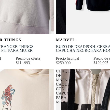
OFERTA
Selecciona tu talla
Selecciona tu talla
R THINGS
MARVEL
-50% OFF
S
M
L
XL
XS
S
M
L
TRANGER THINGS
BUZO DE DEADPOOL CERR
 FIT PARA MUJER
CAPUCHA NEGRO PARA HO
al
Precio de oferta
Precio habitual
Precio de 
$111.993
$259.990
$129.995
CHAQUETA
DE
MAFALDA
CAQUI
CON
CAPUCHA
PARA
MUJER