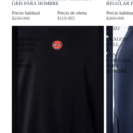
GRIS PARA HOMBRE
REGULAR F
Precio habitual
Precio de oferta
Precio habitu
$239.990
$119.995
$269.990
BUZO
BUZO
DE
DE
SPIDERMAN
DRAGON
CERRADO
BALL
REGULAR
Z
FIT
CON
PARA
CAPUCHA
HOMBRE
PARA
HOMBRE