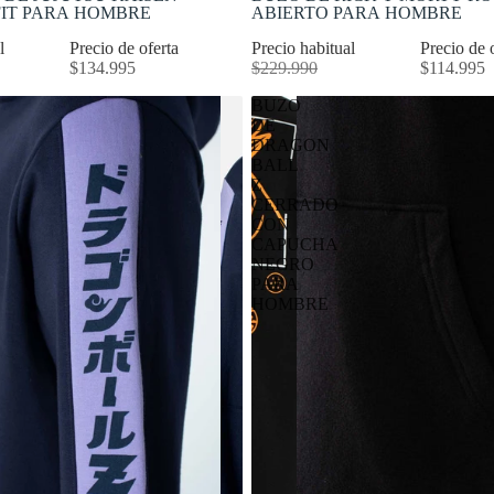
IT PARA HOMBRE
ABIERTO PARA HOMBRE
al
Precio de oferta
Precio habitual
Precio de 
$134.995
$229.990
$114.995
BUZO
DE
DRAGON
BALL
Z
CERRADO
CON
CAPUCHA
NEGRO
PARA
HOMBRE