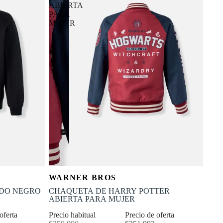
ABIERTA
PARA
MUJER
OFERTA
Selecciona tu talla
WARNER BROS
-30% OFF
XL
XS
S
M
L
XL
ADO NEGRO
CHAQUETA DE HARRY POTTER
ABIERTA PARA MUJER
 oferta
Precio habitual
Precio de oferta