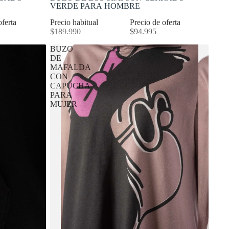
VERDE PARA HOMBRE
oferta
Precio habitual
Precio de oferta
$189.990
$94.995
BUZO
DE
MAFALDA
CON
CAPUCHA
PARA
MUJER