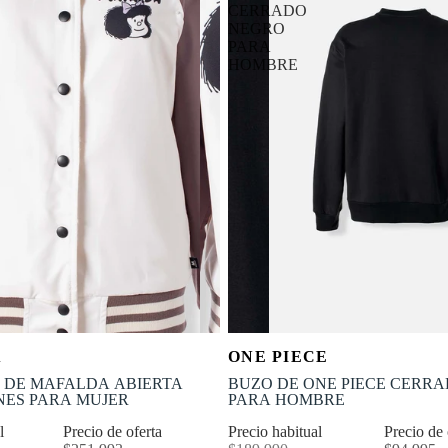
CERRADO
NEGRO
PARA
HOMBRE
OFERTA
Selecciona tu talla
Selecciona tu talla
A
ONE PIECE
-50% OFF
S
M
L
XL
XS
S
M
L
 DE MAFALDA ABIERTA
BUZO DE ONE PIECE CERR
ES PARA MUJER
PARA HOMBRE
al
Precio de oferta
Precio habitual
Precio de