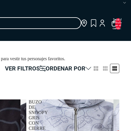
Total de
artículos
en el
carrito: 0
ara vestir tus personajes favoritos.
VER FILTROS
ORDENAR POR
BUZO
DE
SNOOPY
GRIS
CON
CIERRE