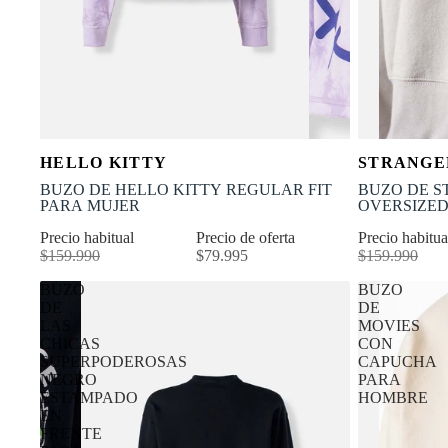
OFERTA
OFERTA
Selecciona tu talla
HELLO KITTY
STRANGE
-50% OFF
-30% OFF
XS
S
M
L
XL
XS
BUZO DE HELLO KITTY REGULAR FIT
BUZO DE S
PARA MUJER
OVERSIZED
Precio habitual
Precio de oferta
Precio habitu
$159.990
$79.995
$159.990
BUZO
BUZO
DE
DE
LAS
MOVIES
CHICAS
CON
SUPERPODEROSAS
CAPUCHA
NEGRO
PARA
ESTAMPADO
HOMBRE
EN
FRENTE