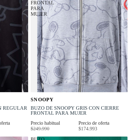
FRONTAL
PARA
MUJER
OFERTA
Selecciona tu talla
SNOOPY
-30% OFF
XL
XS
S
M
L
XL
N REGULAR
BUZO DE SNOOPY GRIS CON CIERRE
FRONTAL PARA MUJER
oferta
Precio habitual
Precio de oferta
$249.990
$174.993
BUZO