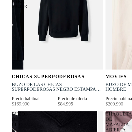
PARA
MUJER
OFERTA
OFERTA
Selecciona tu talla
CHICAS SUPERPODEROSAS
MOVIES
-50% OFF
-50% OFF
XS
S
M
L
XS
BUZO DE LAS CHICAS
BUZO DE M
SUPERPODEROSAS NEGRO ESTAMPADO
HOMBRE
EN FRENTE PARA MUJER
Precio habitual
Precio de oferta
Precio habitu
$169.990
$84.995
$209.990
BUZO
CHAQUETA
DE
DE
LILO
MAFALDA
&
ABIERTA