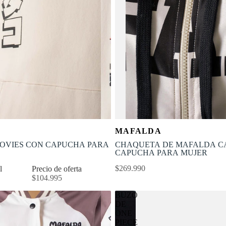
Selecciona tu talla
Selecciona tu talla
MAFALDA
S
M
L
XL
XS
S
M
OVIES CON CAPUCHA PARA
CHAQUETA DE MAFALDA C
CAPUCHA PARA MUJER
$269.990
al
Precio de oferta
$104.995
BUZO
DE
ONE
PIECE