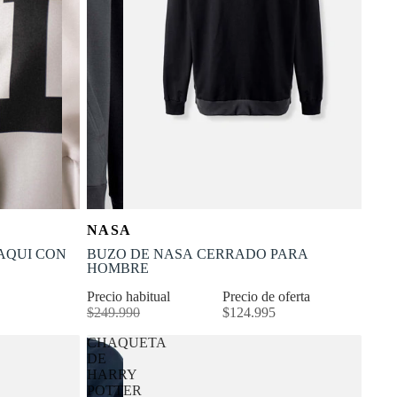
OFERTA
Selecciona tu talla
NASA
-50% OFF
L
XS
S
M
L
XL
AQUI CON
BUZO DE NASA CERRADO PARA
HOMBRE
Precio habitual
Precio de oferta
$249.990
$124.995
CHAQUETA
DE
HARRY
POTTER