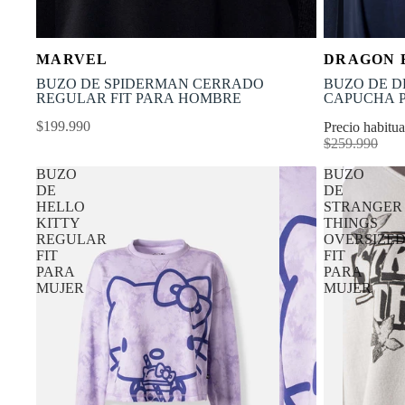
OFERTA
NUEVO
Selecciona tu talla
MARVEL
DRAGON 
-30% OFF
XS
S
M
L
XL
XS
BUZO DE SPIDERMAN CERRADO
BUZO DE D
REGULAR FIT PARA HOMBRE
CAPUCHA 
$199.990
Precio habitu
$259.990
BUZO
BUZO
DE
DE
HELLO
STRANGER
KITTY
THINGS
REGULAR
OVERSIZE
FIT
FIT
PARA
PARA
MUJER
MUJER