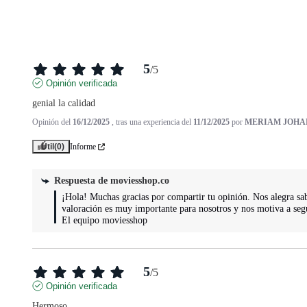
5
/
5
Opinión verificada
genial la calidad
Opinión del
16/12/2025
, tras una experiencia del
11/12/2025
por
MERIAM JOHAN
Útil
(0)
Informe
Respuesta de
moviesshop.co
¡Hola! Muchas gracias por compartir tu opinión. Nos alegra sabe
valoración es muy importante para nosotros y nos motiva a seg
El equipo moviesshop
5
/
5
Opinión verificada
Hermoso.