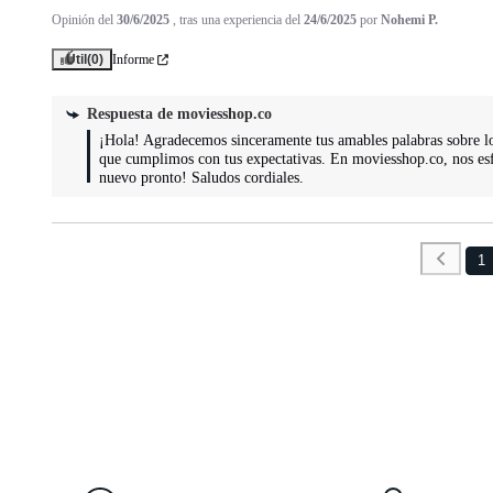
Opinión del
30/6/2025
, tras una experiencia del
24/6/2025
por
Nohemi P.
Útil
(0)
Informe
Respuesta de
moviesshop.co
¡Hola! Agradecemos sinceramente tus amables palabras sobre los 
que cumplimos con tus expectativas. En moviesshop.co, nos esf
nuevo pronto! Saludos cordiales.
1