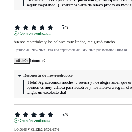
calidad de nuestro producto y que la entrega fue rápida. Tus c
seguir mejorando. ¡Esperamos verte de nuevo pronto en movies
5
/
5
Opinión verificada
buenos materiales y los colores muy lindos, me gustó mucho
Opinión del
20/7/2025
, tras una experiencia del
14/7/2025
por
Betsabe Luisa M.
Útil
(0)
Informe
Respuesta de
moviesshop.co
¡Hola! Agradecemos mucho tu reseña y nos alegra saber que estás
opinión es muy valiosa para nosotros y nos motiva a seguir ofr
tengas un excelente día!
5
/
5
Opinión verificada
Colores y calidad excelente.