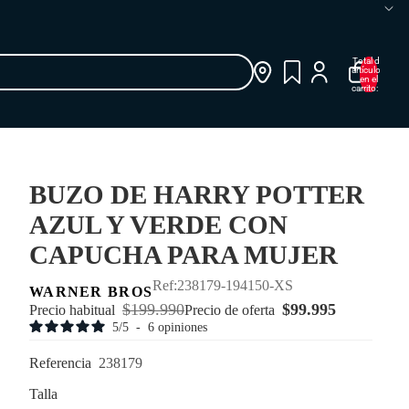
Total de
artículos
en el
carrito: 0
BUZO DE HARRY POTTER
AZUL Y VERDE CON
CAPUCHA PARA MUJER
238179-194150-XS
WARNER BROS
$199.990
$99.995
Precio habitual
Precio de oferta
5
/
5
-
6
opiniones
Referencia
238179
Talla