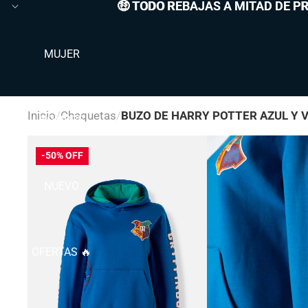
🤑 TODO REBAJAS A MITAD DE P
🤑 TODO REBAJAS A MITAD DE PR
MUJER
Inicio
Chaquetas
BUZO DE HARRY POTTER AZUL Y 
HOMBRE
-50% OFF
NUEVO
OFERTAS 🔥