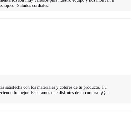
omentarios son muy valiosos para nuestro equipo y nos motivan a 
shop.co! Saludos cordiales.
 satisfecha con los materiales y colores de tu producto. Tu 
eciendo lo mejor. Esperamos que disfrutes de tu compra. ¡Que 