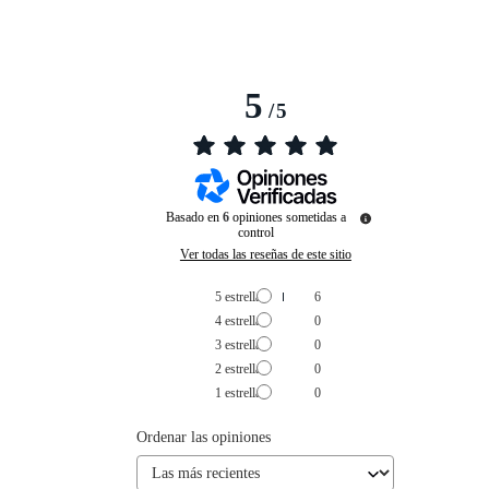
5
/
5
Basado en
6
opiniones sometidas a
control
Ver todas las reseñas de este sitio
5
estrellas
6
4
estrellas
0
3
estrellas
0
2
estrellas
0
1
estrella
0
Ordenar las opiniones