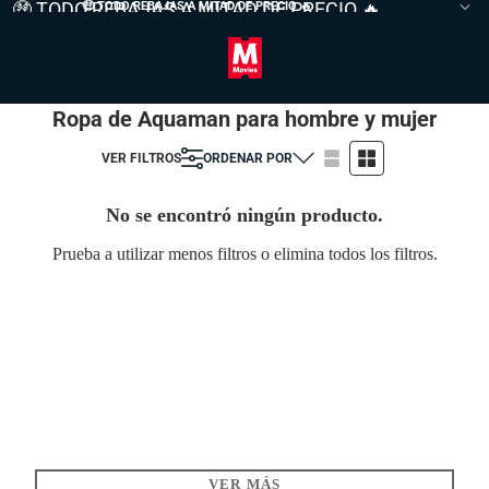
🤑 TODO REBAJAS A MITAD DE PRECIO 🔥
🤑 TODO REBAJAS A MITAD DE PRECIO
🔥
Ropa de Aquaman para hombre y mujer
VER FILTROS
ORDENAR POR
No se encontró ningún producto.
Prueba a utilizar menos filtros o
elimina todos los filtros
.
VER MÁS